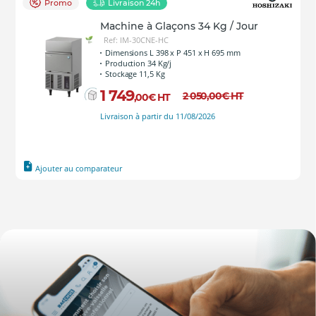
Promo
Livraison 24h
Machine à Glaçons 34 Kg / Jour
Ref: IM-30CNE-HC
Dimensions L 398 x P 451 x H 695 mm
Production 34 Kg/j
Stockage 11,5 Kg
1 749
2 050
,00
€
HT
,00
€
HT
Livraison à partir du 11/08/2026
Ajouter au comparateur