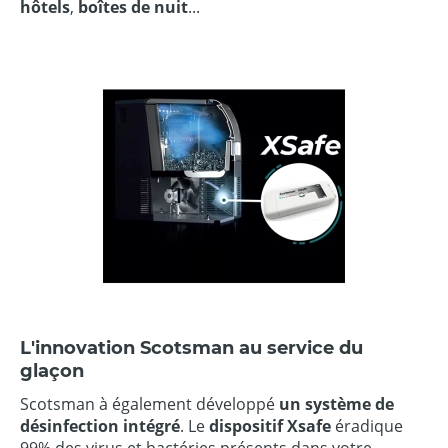
hôtels
,
boîtes de nuit
...
L'innovation Scotsman au service du
glaçon
Scotsman à également développé
un système de
désinfection intégré
. Le
dispositif Xsafe
éradique
99% des virus et bactéries présents dans votre