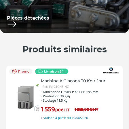
Pièces détachées
Produits similaires
Promo
Livraison 24h
Machine à Glaçons 30 Kg / Jour
Ref: IM-21CNE-HC
Dimensions L 398 x P 451 x H 695 mm
Production 30 Kg/j
Stockage 11,5 Kg
1 559
1 869
,00
€
HT
,00
€
HT
Livraison à partir du 10/08/2026