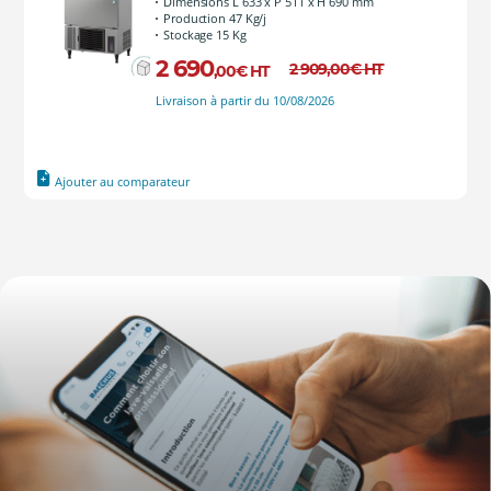
Dimensions L 633 x P 511 x H 690 mm
Production 47 Kg/j
Stockage 15 Kg
2 690
2 909
,00
€
HT
,00
€
HT
Livraison à partir du 10/08/2026
Ajouter au comparateur