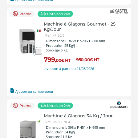
Promo
Livraison 24h
Machine à Glaçons Gourmet - 25
Kg/Jour
Ref: KP 20/6
Dimensions L 365 x P 520 x H 600 mm
Production 25 Kg/j
Stockage 6 Kg
799
950
,00
€
HT
,00
€
HT
Livraison à partir du 11/08/2026
Ajouter au comparateur
Promo
Livraison 24h
Machine à Glaçons 34 Kg / Jour
Ref: IM-30CNE-HC
Dimensions L 398 x P 451 x H 695 mm
Production 34 Kg/j
Stockage 11,5 Kg