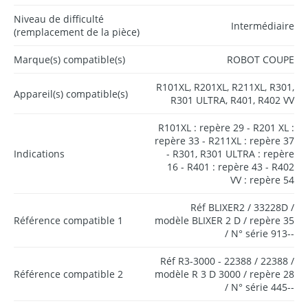
Niveau de difficulté
Intermédiaire
(remplacement de la pièce)
Marque(s) compatible(s)
ROBOT COUPE
R101XL, R201XL, R211XL, R301,
Appareil(s) compatible(s)
R301 ULTRA, R401, R402 VV
R101XL : repère 29 - R201 XL :
repère 33 - R211XL : repère 37
Indications
- R301, R301 ULTRA : repère
16 - R401 : repère 43 - R402
VV : repère 54
Réf BLIXER2 / 33228D /
Référence compatible 1
modèle BLIXER 2 D / repère 35
/ N° série 913--
Réf R3-3000 - 22388 / 22388 /
Référence compatible 2
modèle R 3 D 3000 / repère 28
/ N° série 445--