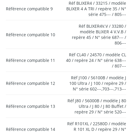
Réf BLIXER4 / 33215 / modèle
Référence compatible 9
BLIXER 4 A TRI / repère 35 / N°
série 475--- / 805---
Réf BLIXER4V.V / 33280 /
modèle BLIXER 4 V.V.B /
Référence compatible 10
repère 45 / N° série 687--- /
806---
Réf CL40 / 24570 / modèle CL
Référence compatible 11
40 / repère 24 / N° série 638---
/ 807---
Réf J100 / 56100B / modèle J
Référence compatible 12
100 Ultra / J 100 / repère 29 /
N° série 602---,703---,713---
Réf J80 / 56000B / modèle J 80
Référence compatible 13
Ultra / J 80 / J 80 Buffet /
repère 29 / N° série 520---
Réf R101XL / 22580D / modèle
Référence compatible 14
R 101 XL D / repère 29 / N°