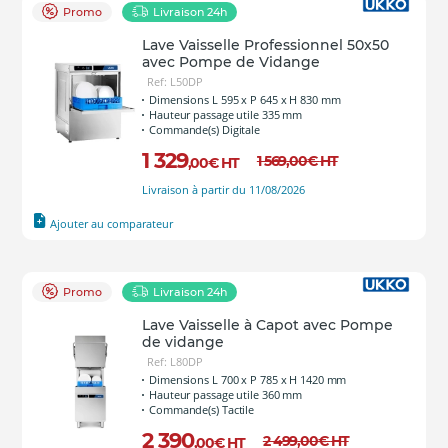
Promo
Livraison 24h
Lave Vaisselle Professionnel 50x50
avec Pompe de Vidange
Ref: L50DP
Dimensions L 595 x P 645 x H 830 mm
Hauteur passage utile 335 mm
Commande(s) Digitale
1 329
1 569
,00
€
HT
,00
€
HT
Livraison à partir du 11/08/2026
Ajouter au comparateur
Promo
Livraison 24h
Lave Vaisselle à Capot avec Pompe
de vidange
Ref: L80DP
Dimensions L 700 x P 785 x H 1420 mm
Hauteur passage utile 360 mm
Commande(s) Tactile
2 390
2 499
,00
€
HT
,00
€
HT