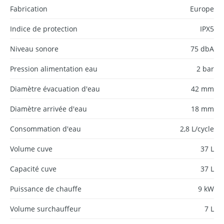
Fabrication
Europe
Indice de protection
IPX5
Niveau sonore
75 dbA
Pression alimentation eau
2 bar
Diamètre évacuation d'eau
42 mm
Diamètre arrivée d'eau
18 mm
Consommation d'eau
2,8 L/cycle
Volume cuve
37 L
Capacité cuve
37 L
Puissance de chauffe
9 kW
Volume surchauffeur
7 L