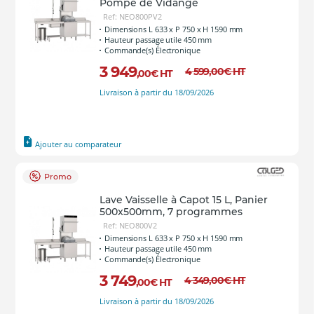
Pompe de Vidange
Ref: NEO800PV2
Dimensions L 633 x P 750 x H 1590 mm
Hauteur passage utile 450 mm
Commande(s) Électronique
3 949
4 599
,00
€
HT
,00
€
HT
Livraison à partir du 18/09/2026
Ajouter au comparateur
Promo
Lave Vaisselle à Capot 15 L, Panier
500x500mm, 7 programmes
Ref: NEO800V2
Dimensions L 633 x P 750 x H 1590 mm
Hauteur passage utile 450 mm
Commande(s) Électronique
3 749
4 349
,00
€
HT
,00
€
HT
Livraison à partir du 18/09/2026