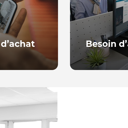
 d’achat
Besoin d’
Notre équipe, basée en
ne série de guides
répondre à vos quest
ur bien choisir et