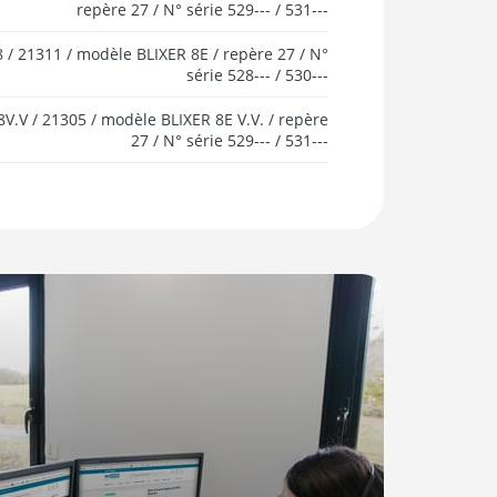
repère 27 / N° série 529--- / 531---
 / 21311 / modèle BLIXER 8E / repère 27 / N°
série 528--- / 530---
V.V / 21305 / modèle BLIXER 8E V.V. / repère
27 / N° série 529--- / 531---