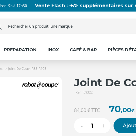
Vente Flash : -5% supplémentaires sur n
dredi 9h à 17h30
PREPARATION
INOX
CAFÉ & BAR
PIÈCES DÉT
es
Joint De Couv. R8E-R10E
Joint De C
Ref : 59322
70
,00
84,00 €
TTC
€
-
+
Ajout