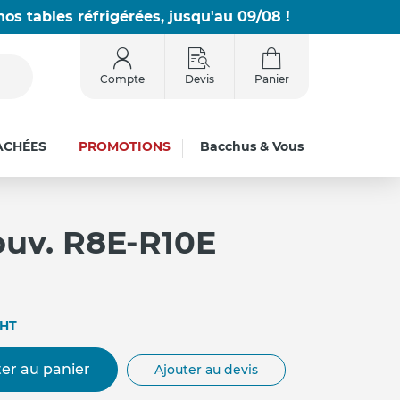
os tables réfrigérées, jusqu'au 09/08 !
Compte
Devis
Panier
ACHÉES
PROMOTIONS
Bacchus & Vous
ouv. R8E-R10E
HT
er au panier
Ajouter au devis