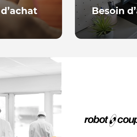
 d’achat
Besoin d’
Notre équipe, basée en
ne série de guides
répondre à vos quest
ur bien choisir et