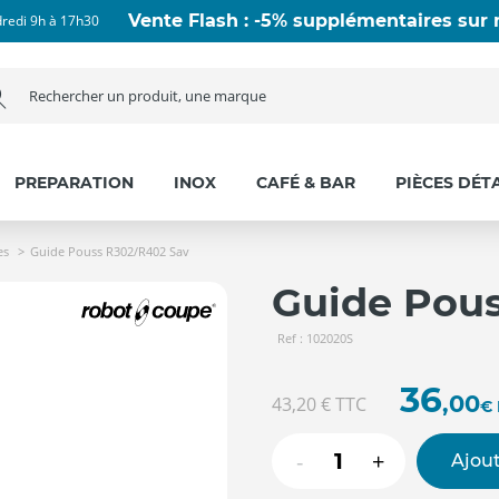
Vente Flash : -5% supplémentaires sur n
dredi 9h à 17h30
PREPARATION
INOX
CAFÉ & BAR
PIÈCES DÉT
es
Guide Pouss R302/R402 Sav
Guide Pou
Ref : 102020S
36
,00
43,20 €
TTC
€
-
+
Ajout