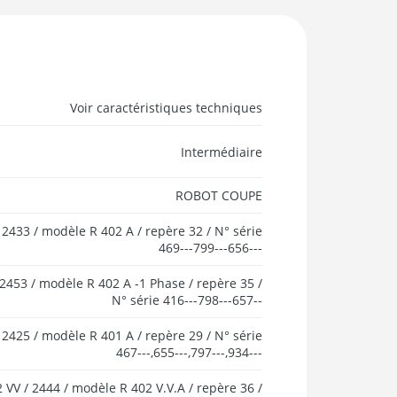
Voir caractéristiques techniques
Intermédiaire
ROBOT COUPE
 2433 / modèle R 402 A / repère 32 / N° série
469---799---656---
 2453 / modèle R 402 A -1 Phase / repère 35 /
N° série 416---798---657--
 2425 / modèle R 401 A / repère 29 / N° série
467---,655---,797---,934---
 VV / 2444 / modèle R 402 V.V.A / repère 36 /