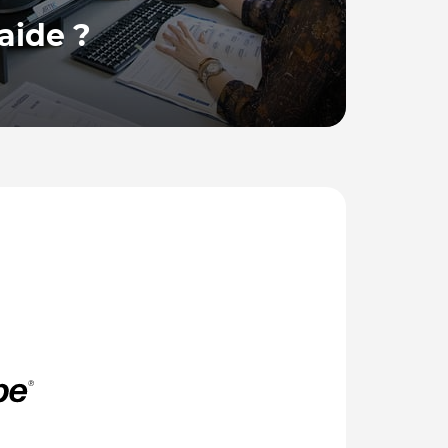
aide ?
 France, se tient à votre disposition pour
ions