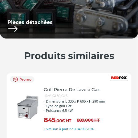
Pièces détachées
Produits similaires
Promo
Grill Pierre De Lave à Gaz
Ref: GL30 GLS
Dimensions L 330 x P 600 x H 290 mm
Type de grill Gaz
Puissance 6,5 kW
845
889
,00
€
HT
,00
€
HT
Livraison à partir du 04/09/2026