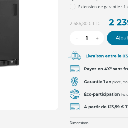
Extension de garantie : 1
2 23
2 686,80 €
TTC
-
+
Ajout
Livraison entre le 0
Payez en 4X* sans fr
Garantie 1 an
pièce, ma
Éco-participation
incl
A partir de 123,59 € 
Dimensions