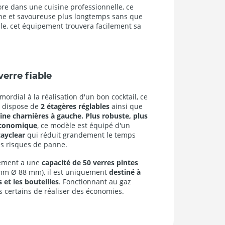
ore dans une cuisine professionnelle, ce
che et savoureuse plus longtemps sans que
rable, cet équipement trouvera facilement sa
verre fiable
ordial à la réalisation d'un bon cocktail, ce
s dispose de
2 étagères réglables
ainsi que
eine charnières à gauche.
Plus robuste, plus
 économique
, ce modèle est équipé d'un
tayclear
qui réduit grandement le temps
les risques de panne.
lément a une
capacité de 50 verres pintes
mm Ø 88 mm), il est uniquement
destiné à
s et les bouteilles
. Fonctionnant au gaz
es certains de réaliser des économies.