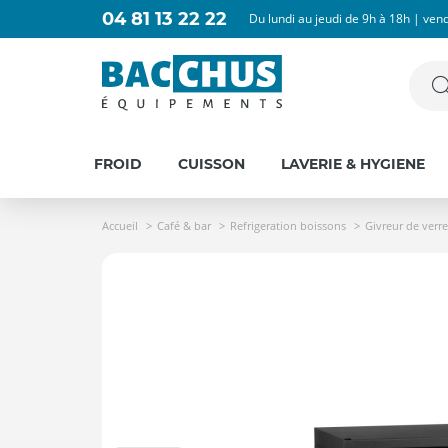
04 81 13 22 22
Du lundi au jeudi de 9h à 18h | ven
FROID
CUISSON
LAVERIE & HYGIENE
Accueil
Café & bar
Refrigeration boissons
Givreur de verre