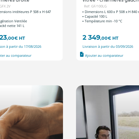
 GFX 2V
Ref: GF/100LG
nsions intérieures P 508 x H 647
Dimensions L 600 x P 508 x H 84
Capacité 100 L
igération Ventilée
Température min -10 °C
cité nette 141 L
023
2 349
,00
€
HT
,00
€
HT
ison à partir du 17/08/2026
Livraison à partir du 03/09/2026
uter au comparateur
Ajouter au comparateur