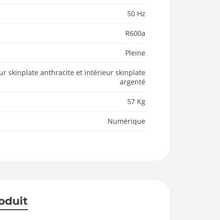
50 Hz
R600a
Pleine
ur skinplate anthracite et intérieur skinplate
argenté
57 Kg
Numérique
roduit