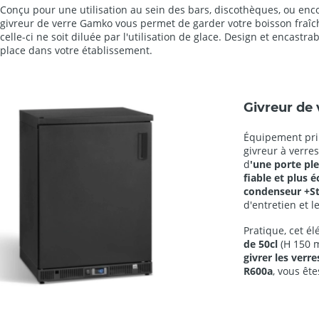
Conçu pour une utilisation au sein des bars, discothèques, ou enc
givreur de verre Gamko vous permet de garder votre boisson fraî
celle-ci ne soit diluée par l'utilisation de glace. Design et encast
place dans votre établissement.
Givreur de 
Équipement prim
givreur à verre
d
'une porte pl
fiable et plus
condenseur +S
d'entretien et 
Pratique, cet é
de 50cl
(H 150 
givrer les verre
R600a
, vous êt