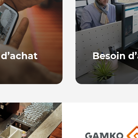
 d’achat
Besoin d’
Notre équipe, basée en
ne série de guides
répondre à vos quest
ur bien choisir et