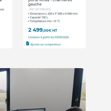
gauche
gauc
Ref: GF/100LGCS
Ref: 
0 mm
Dimensions L 600 x P 508 x H 840 mm
Dimen
Capacité 100 L
Capac
Température min -10 °C
Tempé
2 499
2 3
,00
€
HT
Livraison à partir du 03/09/2026
Livrais
Ajouter au comparateur
Ajout