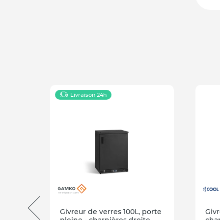
Livraison 24h
porte
Givreur de verres 100L, porte
Givr
e
pleine - charnières droite
char