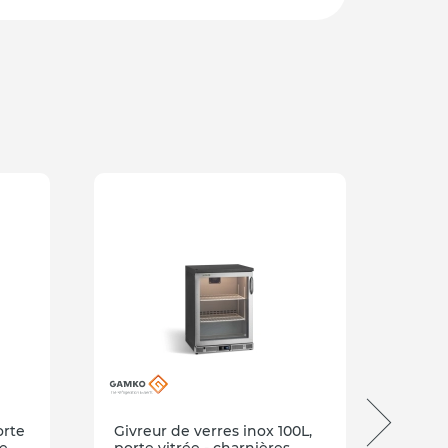
orte
Givreur de verres inox 100L,
Givre
he
porte vitrée - charnières
porte