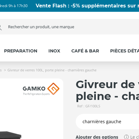
Vente Flash : -5% supplémentaires sur n
dredi 9h à 17h30
PREPARATION
INOX
CAFÉ & BAR
PIÈCES DÉT
s
Givreur de verres 100L, porte pleine - charnières gauche
Givreur de 
pleine - c
Ref : GF/100LS
Ajouter des options
Le c