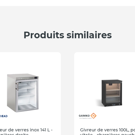
Produits similaires
eur de verres inox 141 L -
Givreur de verres 100L, p
nières droite
vitrée - charnières gauc