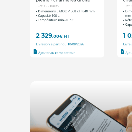
Ref: GF/100RS
Ref:
40 mm
Dimensions L 600 x P 508 x H 840 mm
Dime
Capacité 100 L
mm
Température min -10 °C
Réfr
Capa
2 329
1 
,00
€
HT
Livraison à partir du 10/08/2026
Livra
Ajouter au comparateur
Ajo