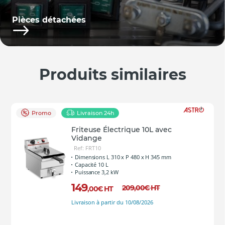
Pièces détachées
Produits similaires
Promo
Livraison 24h
Friteuse Électrique 10L avec
Vidange
Ref: FRT10
Dimensions L 310 x P 480 x H 345 mm
Capacité 10 L
Puissance 3,2 kW
149
209
,00
€
HT
,00
€
HT
Livraison à partir du 10/08/2026