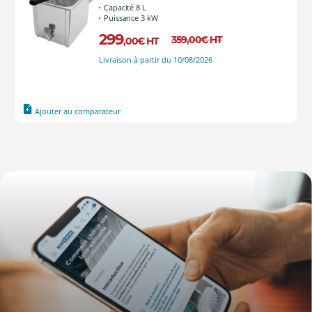
Capacité 8 L
Puissance 3 kW
299
359
,00
€
HT
,00
€
HT
Livraison à partir du 10/08/2026
Ajouter au comparateur