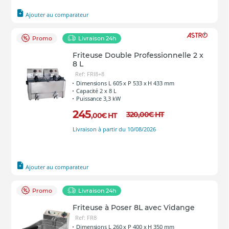
Ajouter au comparateur
Promo
Livraison 24h
Friteuse Double Professionnelle 2 x
8 L
Ref: FRI8+8
Dimensions L 605 x P 533 x H 433 mm
Capacité 2 x 8 L
Puissance 3,3 kW
245
320
,00
€
HT
,00
€
HT
Livraison à partir du 10/08/2026
Ajouter au comparateur
Promo
Livraison 24h
Friteuse à Poser 8L avec Vidange
Ref: FR8
Dimensions L 260 x P 400 x H 350 mm