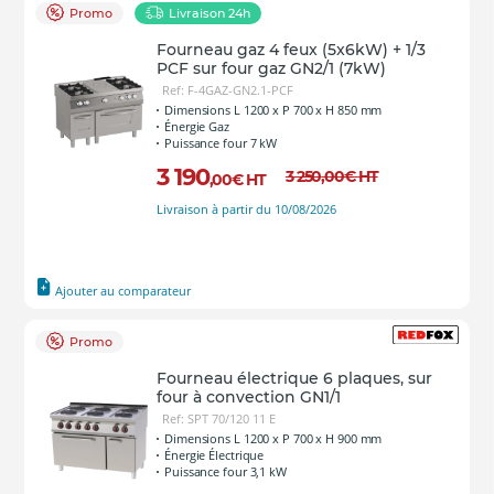
Promo
Livraison 24h
Fourneau gaz 4 feux (5x6kW) + 1/3
PCF sur four gaz GN2/1 (7kW)
Ref: F-4GAZ-GN2.1-PCF
Dimensions L 1200 x P 700 x H 850 mm
Énergie Gaz
Puissance four 7 kW
3 190
3 250
,00
€
HT
,00
€
HT
Livraison à partir du 10/08/2026
Ajouter au comparateur
Promo
Fourneau électrique 6 plaques, sur
four à convection GN1/1
Ref: SPT 70/120 11 E
Dimensions L 1200 x P 700 x H 900 mm
Énergie Électrique
Puissance four 3,1 kW