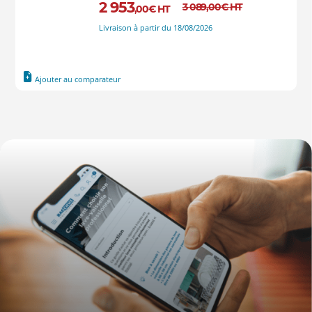
2 953
3 089
,00
€
HT
,00
€
HT
Livraison à partir du 18/08/2026
Ajouter au comparateur