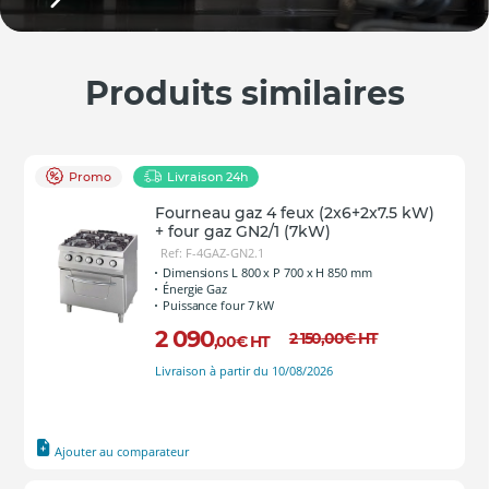
Produits similaires
Promo
Livraison 24h
Fourneau gaz 4 feux (2x6+2x7.5 kW)
+ four gaz GN2/1 (7kW)
Ref: F-4GAZ-GN2.1
Dimensions L 800 x P 700 x H 850 mm
Énergie Gaz
Puissance four 7 kW
2 090
2 150
,00
€
HT
,00
€
HT
Livraison à partir du 10/08/2026
Ajouter au comparateur