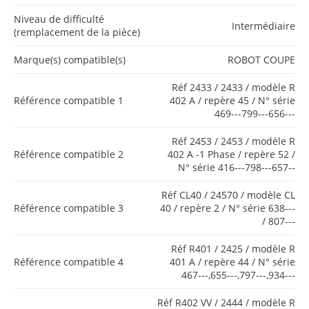
Niveau de difficulté
Intermédiaire
(remplacement de la pièce)
Marque(s) compatible(s)
ROBOT COUPE
Réf 2433 / 2433 / modèle R
Référence compatible 1
402 A / repère 45 / N° série
469---799---656---
Réf 2453 / 2453 / modèle R
Référence compatible 2
402 A -1 Phase / repère 52 /
N° série 416---798---657--
Réf CL40 / 24570 / modèle CL
Référence compatible 3
40 / repère 2 / N° série 638---
/ 807---
Réf R401 / 2425 / modèle R
Référence compatible 4
401 A / repère 44 / N° série
467---,655---,797---,934---
Réf R402 VV / 2444 / modèle R