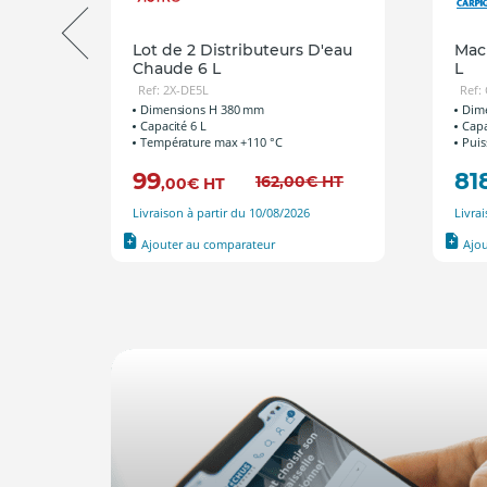
Lot de 2 Distributeurs D'eau
Mac
Chaude 6 L
L
Ref: 2X-DE5L
Ref:
mm
Dimensions H 380 mm
Dime
Capacité 6 L
Capa
Température max +110 °C
Puis
99
81
,00
€
HT
162
,00
€
HT
,00
€
HT
Livraison à partir du 10/08/2026
Livra
Ajouter au comparateur
Ajo