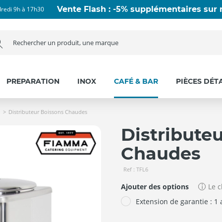
Vente Flash : -5% supplémentaires sur n
dredi 9h à 17h30
PREPARATION
INOX
CAFÉ & BAR
PIÈCES DÉT
Distributeur Boissons Chaudes
Distribute
Chaudes
Ref : TFL6
Ajouter des options
Le c
Extension de garantie : 1