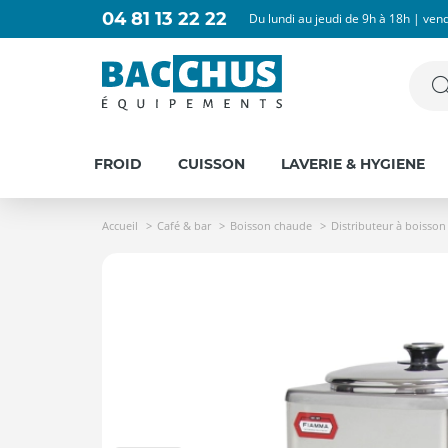
04 81 13 22 22
Du lundi au jeudi de 9h à 18h | ven
FROID
CUISSON
LAVERIE & HYGIENE
Accueil
Café & bar
Boisson chaude
Distributeur à boisson