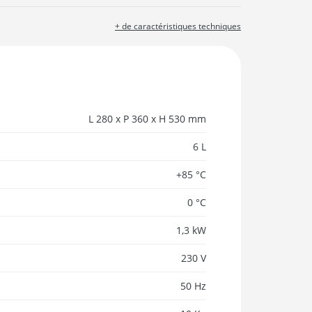
+ de caractéristiques techniques
L 280 x P 360 x H 530 mm
6 L
+85 °C
0 °C
1,3 kW
230 V
50 Hz