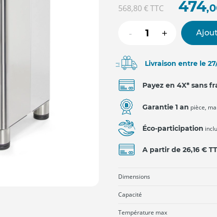
474
,
568,80 €
TTC
-
+
Ajout
Livraison entre le 2
Payez en 4X* sans fr
Garantie 1 an
pièce, ma
Éco-participation
incl
A partir de 26,16 € T
Dimensions
Capacité
Température max