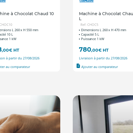
hine à Chocolat Chaud 10
Machine à Chocolat Chau
L
 CHOC10
Ref: CHOC5
nsions L 260 x H 550 mm
Dimensions L 260 x H 470 mm
cité 10 L
Capacité 5 L
sance 1 kW
Puissance 1 kW
8
780
,00
€
HT
,00
€
HT
ison à partir du 27/08/2026
Livraison à partir du 27/08/2026
uter au comparateur
Ajouter au comparateur