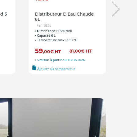
d 5
Distributeur D'Eau Chaude
Sam
6L
Ref:
Ref: DE5L
Dime
Capa
Dimensions H 380 mm
Temp
Capacité 6 L
Température max +110 °C
59
94
81
,00
€
HT
,00
€
HT
Livraison à partir du 10/08/2026
Livrai
Ajouter au comparateur
Ajout