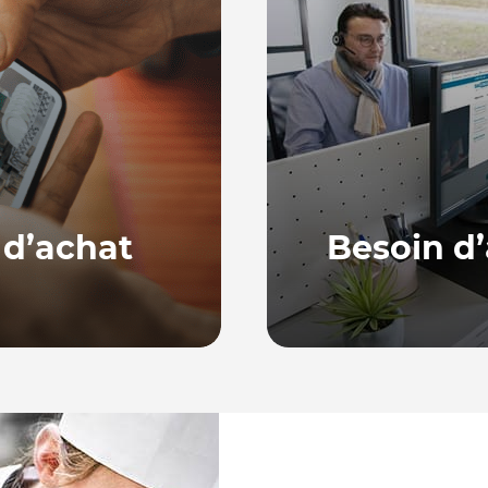
 d’achat
Besoin d’
Notre équipe, basée en
ne série de guides
répondre à vos quest
ur bien choisir et