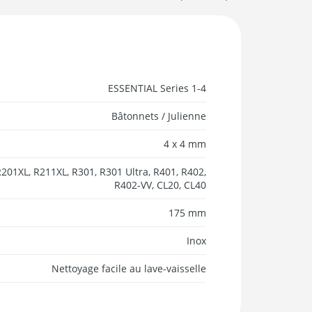
ESSENTIAL Series 1-4
Bâtonnets / Julienne
4 x 4 mm
201XL, R211XL, R301, R301 Ultra, R401, R402,
R402-VV, CL20, CL40
175 mm
Inox
Nettoyage facile au lave-vaisselle