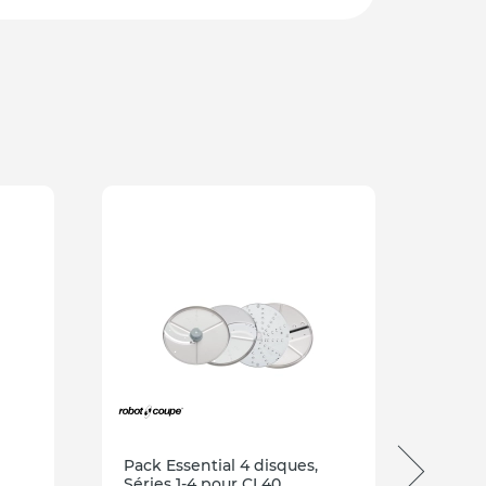
Pack Essential 4 disques,
Pack 
Séries 1-4 pour CL40
Resta