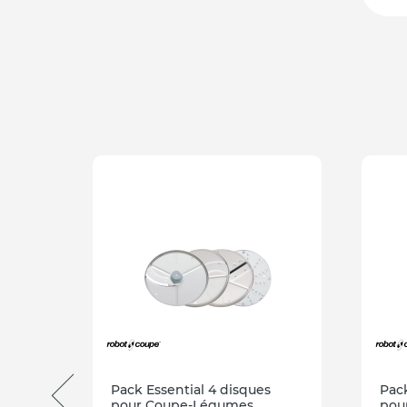
Pack Essential 4 disques
Pack
mm
pour Coupe-Légumes
pou