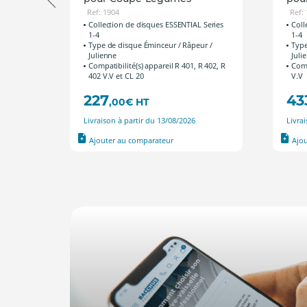
Ref: 1904
Ref:
ies 5-7
Collection de disques ESSENTIAL Series
Coll
1-4
1-4
Type de disque Éminceur / Râpeur /
Type
Julienne
Juli
Compatibilité(s) appareil R 401, R 402, R
Comp
402 V.V et CL 20
V.V
227
43
,00
€
HT
Livraison à partir du 13/08/2026
Livra
Ajouter au comparateur
Ajo