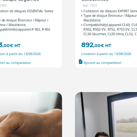
 1905
Ref: 1927
ection de disques ESSENTIAL Series
Collection de disques EXPERT Serie
Type de disque Éminceur / Râpeur
 de disque Éminceur / Râpeur /
Macédoine
enne / Macédoine
Compatibilité(s) appareil CL60, CL
atibilité(s) appareil R 402, R 402
R502, R502-VV, R752, R752-VV, CL5
CL50 Gourmet, CL50 Ultra, CL52, 
3
892
,00
€
HT
,00
€
HT
ison à partir du 13/08/2026
Livraison à partir du 13/08/2026
uter au comparateur
Ajouter au comparateur