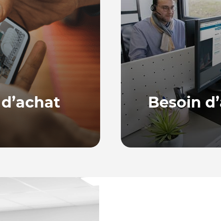
 d’achat
Besoin d’
Notre équipe, basée en
ne série de guides
répondre à vos quest
ur bien choisir et