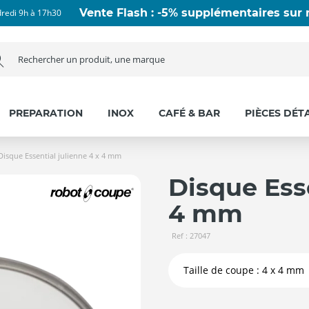
Vente Flash : -5% supplémentaires sur n
dredi 9h à 17h30
PREPARATION
INOX
CAFÉ & BAR
PIÈCES DÉT
Disque Essential julienne 4 x 4 mm
Disque Esse
4 mm
Ref : 27047