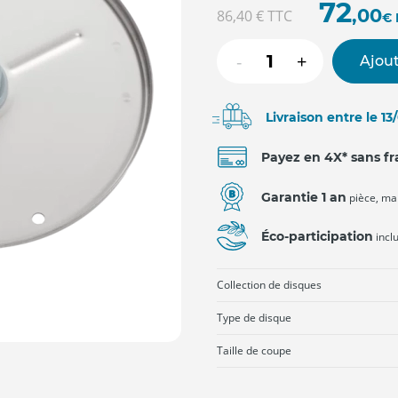
72
,00
86,40 €
TTC
€
-
+
Ajout
Livraison entre le 1
Payez en 4X* sans fr
Garantie 1 an
pièce, ma
Éco-participation
incl
Collection de disques
Type de disque
Taille de coupe