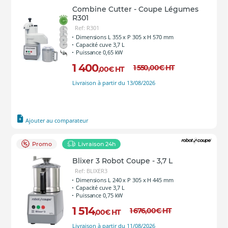
Combine Cutter - Coupe Légumes
R301
Ref: R301
Dimensions L 355 x P 305 x H 570 mm
Capacité cuve 3,7 L
Puissance 0,65 kW
1 400
1 550
,00
€
HT
,00
€
HT
Livraison à partir du 13/08/2026
Ajouter au comparateur
Promo
Livraison 24h
Blixer 3 Robot Coupe - 3,7 L
Ref: BLIXER3
Dimensions L 240 x P 305 x H 445 mm
Capacité cuve 3,7 L
Puissance 0,75 kW
1 514
1 676
,00
€
HT
,00
€
HT
Livraison à partir du 11/08/2026