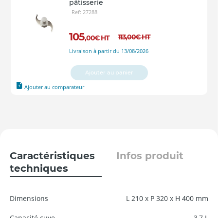
pâtisserie
Ref: 27288
105
113
,00
€
HT
,00
€
HT
Livraison à partir du 13/08/2026
Ajouter au panier
Ajouter au comparateur
Caractéristiques
Infos produit
techniques
Dimensions
L 210 x P 320 x H 400 mm
Capacité cuve
3,7 L