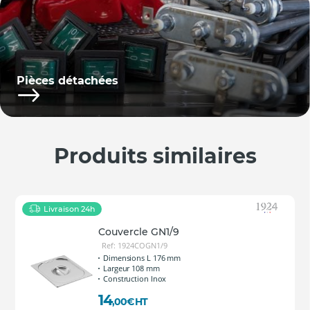
Pièces détachées
Produits similaires
Livraison 24h
Couvercle GN1/9
Ref: 1924COGN1/9
Dimensions L 176 mm
Largeur 108 mm
Construction Inox
14
,00
€
HT