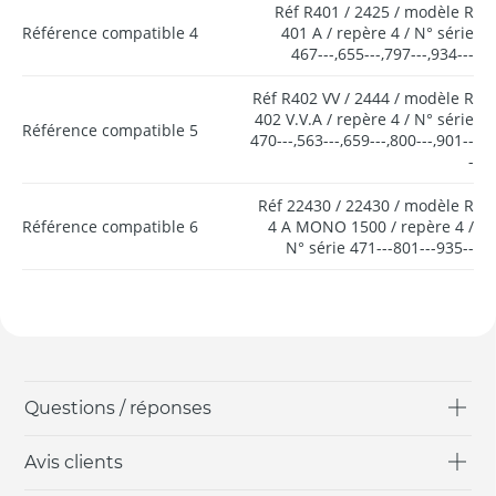
Réf R401 / 2425 / modèle R
Référence compatible 4
401 A / repère 4 / N° série
467---,655---,797---,934---
Réf R402 VV / 2444 / modèle R
402 V.V.A / repère 4 / N° série
Référence compatible 5
470---,563---,659---,800---,901--
-
Réf 22430 / 22430 / modèle R
Référence compatible 6
4 A MONO 1500 / repère 4 /
N° série 471---801---935--
Questions / réponses
Avis clients