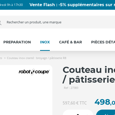
Vente Flash : -5% supplémentaires sur n
dredi 9h à 17h30
PREPARATION
INOX
CAFÉ & BAR
PIÈCES DÉT
es
Couteau inox cranté : broyage / pâtisserie R8
Couteau in
/ pâtisseri
Ref : 27383
498
,
597,60 €
TTC