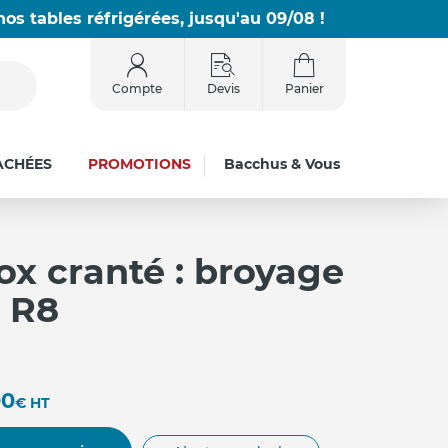
os tables réfrigérées, jusqu'au 09/08 !
Compte
Devis
Panier
ACHÉES
PROMOTIONS
Bacchus & Vous
ox cranté : broyage
e R8
00
€
HT