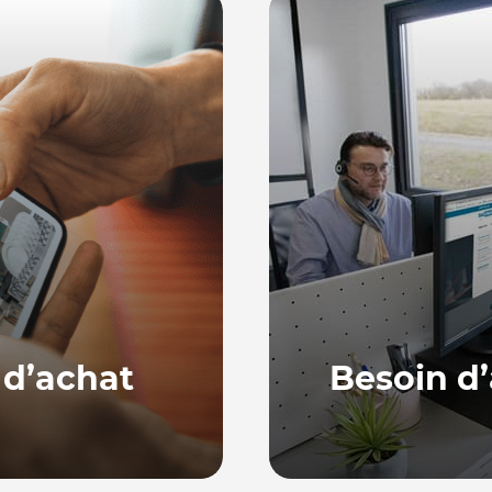
 d’achat
Besoin d’
Notre équipe, basée en
ne série de guides
répondre à vos quest
ur bien choisir et