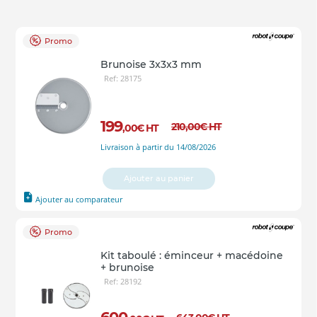
Promo
Brunoise 3x3x3 mm
Ref: 28175
199
210
,00
€
HT
,00
€
HT
Livraison à partir du 14/08/2026
Ajouter au panier
Ajouter au comparateur
Promo
Kit taboulé : éminceur + macédoine
+ brunoise
Ref: 28192