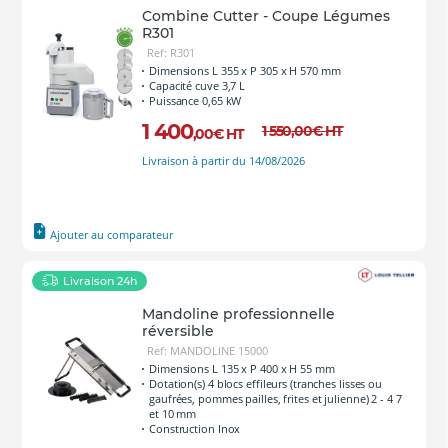
Combine Cutter - Coupe Légumes
R301
Ref: R301
Dimensions L 355 x P 305 x H 570 mm
Capacité cuve 3,7 L
Puissance 0,65 kW
1 400
1 550
,00
€
HT
,00
€
HT
Livraison à partir du 14/08/2026
Ajouter au comparateur
Livraison 24h
Mandoline professionnelle
réversible
Ref: MANDOLINE 15000
Dimensions L 135 x P 400 x H 55 mm
Dotation(s) 4 blocs effileurs (tranches lisses ou
gaufrées, pommes pailles, frites et julienne) 2 - 4 7
et 10 mm
Construction Inox