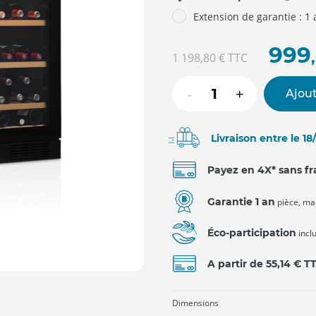
Extension de garantie : 1
999
1 198,80 €
TTC
-
+
Ajout
Livraison entre le 1
Payez en 4X* sans fr
Garantie 1 an
pièce, ma
Éco-participation
incl
A partir de 55,14 € T
Dimensions