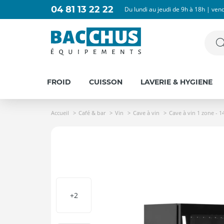
04 81 13 22 22
Du lundi au jeudi de 9h à 18h | ven
FROID
CUISSON
LAVERIE & HYGIENE
Accueil
Café & bar
Vin
Cave à vin
Cave à vin 1 zone - 14
+2