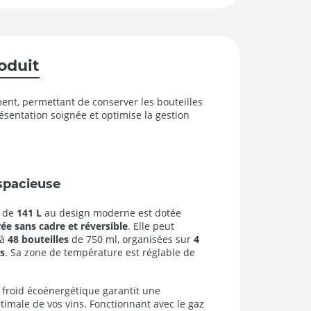
roduit
ment, permettant de conserver les bouteilles
ésentation soignée et optimise la gestion
 spacieuse
n de
141 L
au design moderne est dotée
rée sans cadre et réversible
. Elle peut
’à
48 bouteilles
de 750 ml, organisées sur
4
is
. Sa zone de température est réglable de
froid écoénergétique garantit une
timale de vos vins. Fonctionnant avec le gaz