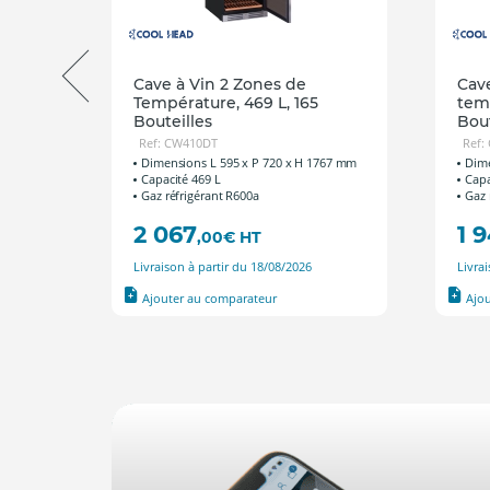
Cave à Vin 2 Zones de
Cav
Température, 469 L, 165
temp
Bouteilles
Bout
Ref: CW410DT
Ref:
392 mm
Dimensions L 595 x P 720 x H 1767 mm
Dime
Capacité 469 L
Capa
Gaz réfrigérant R600a
Gaz 
2 067
1 
,00
€
HT
Livraison à partir du 18/08/2026
Livra
Ajouter au comparateur
Ajo