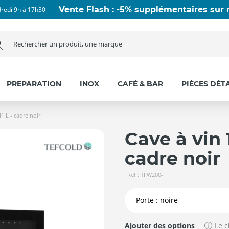
Vente Flash : -5% supplémentaires sur n
dredi 9h à 17h30
PREPARATION
INOX
CAFÉ & BAR
PIÈCES DÉT
1 L - cadre noir
Cave à vin 1
cadre noir
Ref : TFW200-F
Ajouter des options
Le c