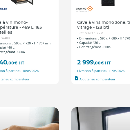
e à vin mono-
Cave à vins mono zone, t
érature - 469 L, 165
vitrage - 128 btl
eilles
Ref: VINO 150-M
 CW400
Dimensions L 595 x P 680 x H 17
Capacité 426 L
nsions L 595 x P 720 x H 1767 mm
Gaz réfrigérant R600a
cité 469 L
réfrigérant R600A
940
2 999
,00
€
HT
,00
€
HT
ison à partir du 18/08/2026
Livraison à partir du 11/08/2026
uter au comparateur
Ajouter au comparateur