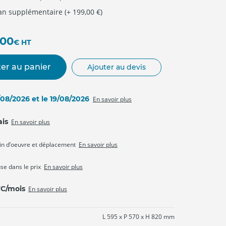
 an supplémentaire (+ 199,00 €)
,00
€
HT
er au panier
Ajouter au devis
8/08/2026 et le 19/08/2026
En savoir plus
ais
En savoir plus
in d’oeuvre et déplacement
En savoir plus
use dans le prix
En savoir plus
TC/mois
En savoir plus
L 595 x P 570 x H 820 mm