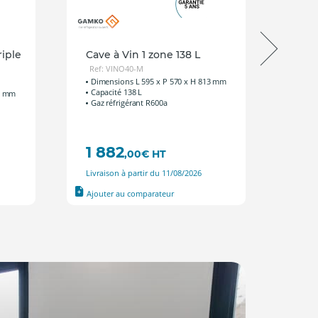
riple
Cave à Vin 1 zone 138 L
Cave 
Tempé
Ref: VINO40-M
Boute
Dimensions L 595 x P 570 x H 813 mm
Capacité 138 L
Ref: 
70 mm
Gaz réfrigérant R600a
Dimen
Capac
Gaz ré
1 882
82
,00
€
HT
Livraison à partir du 11/08/2026
Livrais
Ajouter au comparateur
Ajout