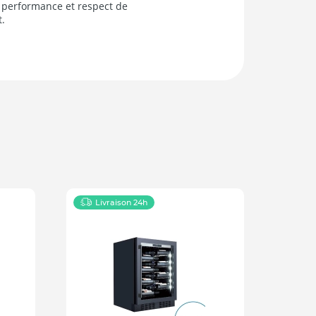
ie performance et respect de
t.
Livraison 24h
Pr