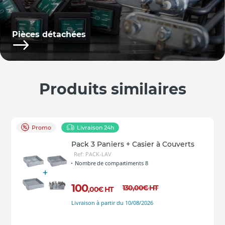
Pièces détachées
Produits similaires
Promo
Livraison 24h
Pack 3 Paniers + Casier à Couverts
Ref: PACK-LAV
Nombre de compartiments 8
100
130
,00
€
HT
,00
€
HT
Livraison à partir du 10/08/2026