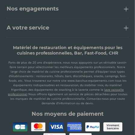
Nos engagements
A votre service
Matériel de restauration et équipements pour les
cuisines professionnelles, Bar, Fast-Food, CHR
Forts de plus de 20 ans d'expérience, nous nous appuyons sur un véritable savoir-
faire terrain pour sélectionner les meilleurs équipements professionnels. Notre
large choix de matériel de cuisine professionnelle permet d'équiper tous types
d'établissements : restaurants, hôtels, bars, discothèques, snacks, campings, fast-
foods, etc. Vous trouverez sur notre site www.bacchus-equipements.com tous les
équipements indispensables en restauration, du mobilier inox, du matériel
frigorifique, des équipements de snacking à la laverie comme le
lave vaisselle
professionnel
Nous offrons également un service de pièces détachées pour toutes
les marques de matériel de cuisine professionnelle. Contactez-nous pour toute
demande d'information ou de devis.
Nos moyens de paiement