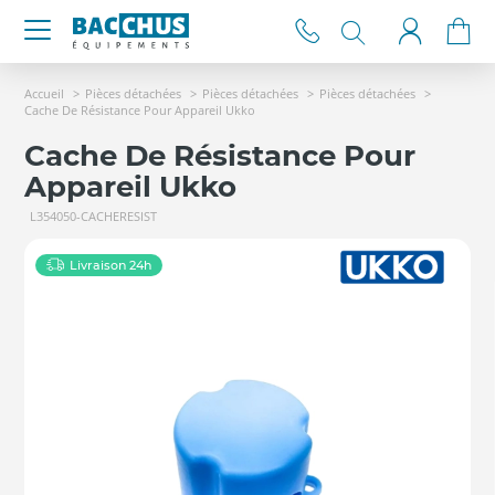
Accueil
Pièces détachées
Pièces détachées
Pièces détachées
Cache De Résistance Pour Appareil Ukko
Cache De Résistance Pour
Appareil Ukko
L354050-CACHERESIST
Livraison 24h