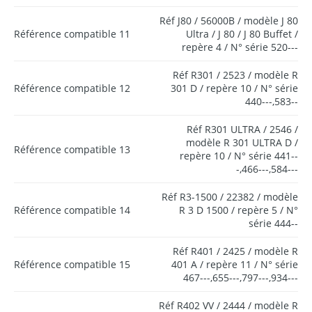
Réf J80 / 56000B / modèle J 80
Référence compatible 11
Ultra / J 80 / J 80 Buffet /
repère 4 / N° série 520---
Réf R301 / 2523 / modèle R
Référence compatible 12
301 D / repère 10 / N° série
440---,583--
Réf R301 ULTRA / 2546 /
modèle R 301 ULTRA D /
Référence compatible 13
repère 10 / N° série 441--
-,466---,584---
Réf R3-1500 / 22382 / modèle
Référence compatible 14
R 3 D 1500 / repère 5 / N°
série 444--
Réf R401 / 2425 / modèle R
Référence compatible 15
401 A / repère 11 / N° série
467---,655---,797---,934---
Réf R402 VV / 2444 / modèle R