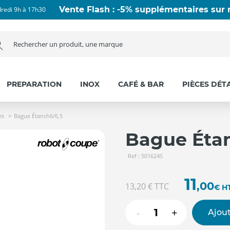
Vente Flash : -5% supplémentaires sur n
dredi 9h à 17h30
PREPARATION
INOX
CAFÉ & BAR
PIÈCES DÉT
es
Bague Étanch6/6,5
Bague Étan
Ref : 501624S
11
,00
13,20 €
TTC
€
H
-
+
Ajout