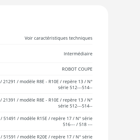
Voir caractéristiques techniques
Intermédiaire
ROBOT COUPE
/ 21291 / modèle R8E - R10E / repère 13 / N°
série 512---514--
/ 21391 / modèle R8E - R10E / repère 13 / N°
série 512---514--
/ 51491 / modèle R15E / repère 17 / N° série
516--- / 518 ---
/ 51591 / modèle R20E / repère 17 / N° série