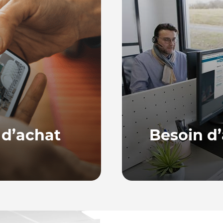
 d’achat
Besoin d’
Notre équipe, basée en
ne série de guides
répondre à vos quest
ur bien choisir et