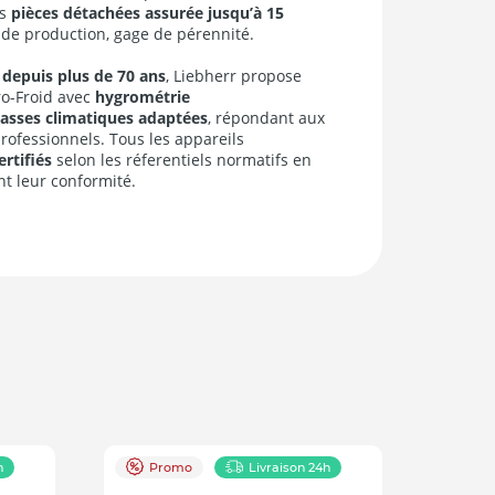
s
pièces détachées assurée jusqu’à 15
n de production, gage de pérennité.
 depuis plus de 70 ans
, Liebherr propose
ro-Froid avec
hygrométrie
asses climatiques adaptées
, répondant aux
rofessionnels. Tous les appareils
ertifiés
selon les réferentiels normatifs en
nt leur conformité.
h
Promo
Livraison 24h
Pr