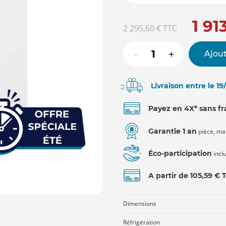
1 91
2 295,60 €
TTC
-
+
Ajout
Livraison entre le 1
Payez en 4X* sans fr
Garantie 1 an
pièce, ma
Éco-participation
incl
A partir de 105,59 €
Dimensions
Réfrigération