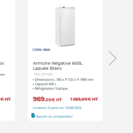
ox
Armoire Négative 600L
Armoi
Laquée Blanc
600L 
Ref: QN 600
Ref: Q
 mm
Dimensions L 780 x P 720 x H 1890 mm
Dimens
Capacité 600 L
Capaci
Réfrigération Statique
Réfrigé
969
999
0
€
HT
1 263
,00
€
HT
,00
€
HT
Livraison à partir du 10/08/2026
Livraiso
Ajouter au comparateur
Ajout