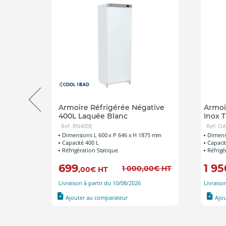
tive
Armoire Réfrigérée Négative
Armoi
400L Laquée Blanc
Inox T
Ref: RN400E
Ref: O
90 mm
Dimensions L 600 x P 646 x H 1875 mm
Dimens
Capacité 400 L
Capacit
Réfrigération Statique
Réfrigé
699
1 95
0
€
HT
1 000
,00
€
HT
,00
€
HT
Livraison à partir du 10/08/2026
Livraiso
Ajouter au comparateur
Ajo