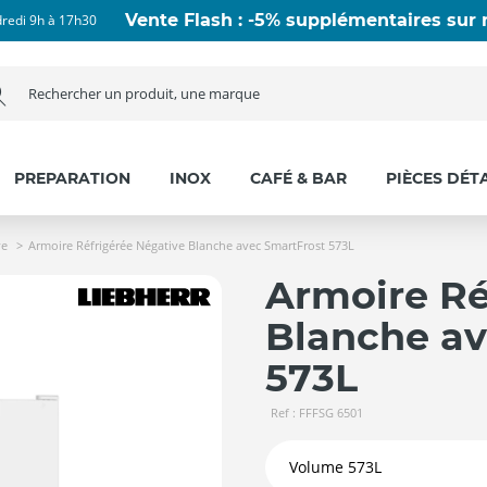
Vente Flash : -5% supplémentaires sur n
dredi 9h à 17h30
PREPARATION
INOX
CAFÉ & BAR
PIÈCES DÉT
ve
Armoire Réfrigérée Négative Blanche avec SmartFrost 573L
Armoire Ré
Blanche av
573L
Ref : FFFSG 6501