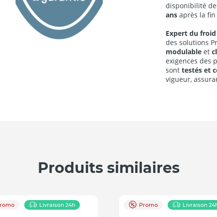
disponibilité de
ans
après la fi
Expert du froid
des solutions P
modulable
et
cl
exigences des p
sont
testés et c
vigueur, assura
Produits similaires
romo
Livraison 24h
Promo
Livraison 24