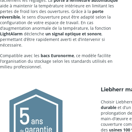
facilement les réglages. La
porte à fermeture automatique
aide à maintenir la température intérieure en limitant les
pertes de froid lors des ouvertures. Grâce à la
porte
réversible
, le sens d’ouverture peut être adapté selon la
configuration de votre espace de travail. En cas
d’augmentation anormale de la température, la fonction
LightAlarm
déclenche
un signal optique et sonore
,
permettant d’être rapidement averti et d’intervenir si
nécessaire.
Compatible avec les
bacs Euronorme
, ce modèle facilite
l’organisation du stockage selon les standards utilisés en
milieu professionnel.
Liebherr m
Choisir Liebherr
durable
et d’un
prolongation d
main-d’œuvre e
couverture comp
des
usines 100