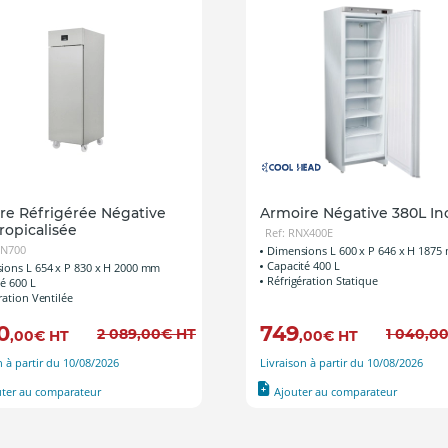
re Réfrigérée Négative
Armoire Négative 380L In
ropicalisée
Ref: RNX400E
AN700
Dimensions L 600 x P 646 x H 1875
Capacité 400 L
ions L 654 x P 830 x H 2000 mm
Réfrigération Statique
é 600 L
ration Ventilée
0
749
2 089
,00
€
HT
1 040
,0
,00
€
HT
,00
€
HT
n à partir du 10/08/2026
Livraison à partir du 10/08/2026
uter au comparateur
Ajouter au comparateur