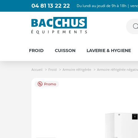
04 81 13 22 22
Du lundi au jeudi de 9h à 18h | ven
FROID
CUISSON
LAVERIE & HYGIENE
Accueil
Froid
Armoire réfrigérée
Armoire réfrigérée négati
Promo