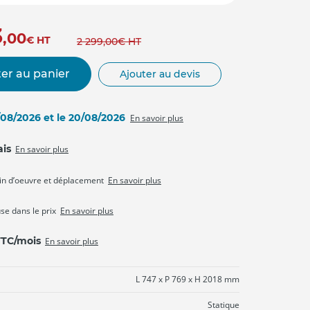
3
,00
€
HT
2 299
,00
€
HT
er au panier
Ajouter au devis
9/08/2026 et le 20/08/2026
En savoir plus
ais
En savoir plus
in d’oeuvre et déplacement
En savoir plus
use dans le prix
En savoir plus
 TTC/mois
En savoir plus
L 747 x P 769 x H 2018 mm
Statique