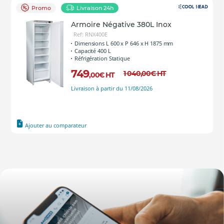
Promo
Livraison 24h
Armoire Négative 380L Inox
Ref: RNX400E
Dimensions L 600 x P 646 x H 1875 mm
Capacité 400 L
Réfrigération Statique
749
1 040
,00
€
HT
,00
€
HT
Livraison à partir du 11/08/2026
Ajouter au comparateur