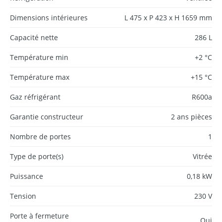
Dimensions intérieures
L 475 x P 423 x H 1659 mm
Capacité nette
286 L
Température min
+2 °C
Température max
+15 °C
Gaz réfrigérant
R600a
Garantie constructeur
2 ans pièces
Nombre de portes
1
Type de porte(s)
Vitrée
Puissance
0,18 kW
Tension
230 V
Porte à fermeture
Oui