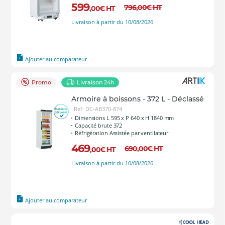
599
796
,00
€
HT
,00
€
HT
Livraison à partir du 10/08/2026
Ajouter au comparateur
Promo
Livraison 24h
Armoire à boissons - 372 L - Déclassé
Ref: DC-AB370-874
Dimensions L 595 x P 640 x H 1840 mm
Capacité brute 372
Réfrigération Assistée par ventilateur
469
690
,00
€
HT
,00
€
HT
Livraison à partir du 10/08/2026
Ajouter au comparateur