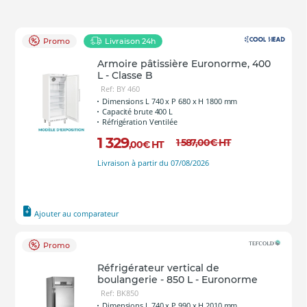
Promo
Livraison 24h
Armoire pâtissière Euronorme, 400
L - Classe B
Ref: BY 460
Dimensions L 740 x P 680 x H 1800 mm
Capacité brute 400 L
Réfrigération Ventilée
1 329
1 587
,00
€
HT
,00
€
HT
Livraison à partir du 07/08/2026
Ajouter au comparateur
Promo
Réfrigérateur vertical de
boulangerie - 850 L - Euronorme
Ref: BK850
Dimensions L 740 x P 990 x H 2010 mm