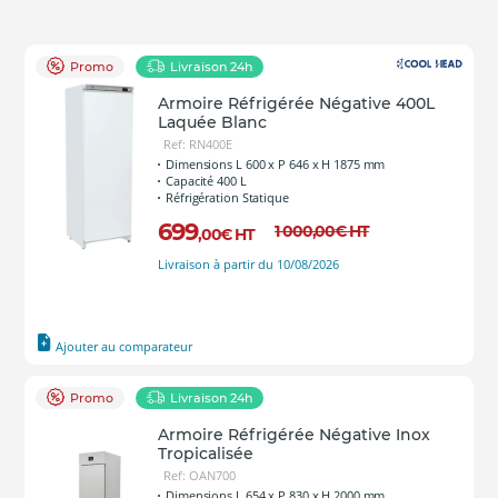
Promo
Livraison 24h
Armoire Réfrigérée Négative 400L
Laquée Blanc
Ref: RN400E
Dimensions L 600 x P 646 x H 1875 mm
Capacité 400 L
Réfrigération Statique
699
1 000
,00
€
HT
,00
€
HT
Livraison à partir du 10/08/2026
Ajouter au comparateur
Promo
Livraison 24h
Armoire Réfrigérée Négative Inox
Tropicalisée
Ref: OAN700
Dimensions L 654 x P 830 x H 2000 mm