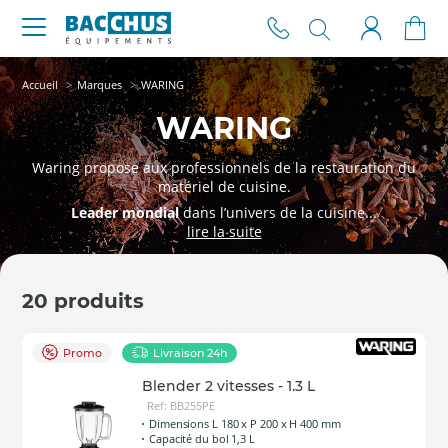
Accueil
Marques
WARING
WARING
Waring propose aux professionnels de la restauration du
matériel de cuisine.
Leader mondial
dans l’univers de la cuisine...
20 produits
Promo
Livraison 24h
Blender 2 vitesses - 1.3 L
Ref: BB255PE
Dimensions L 180 x P 200 x H 400 mm
Capacité du bol 1,3 L