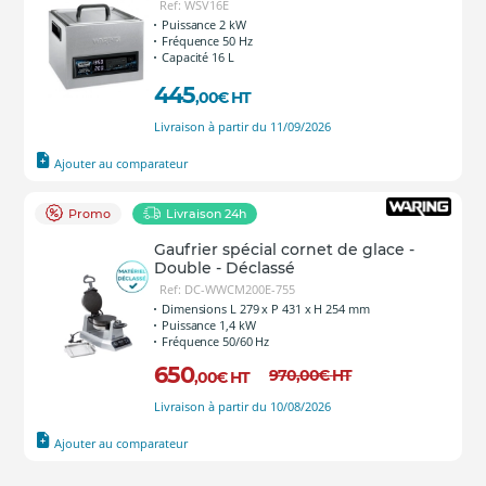
Ref: WSV16E
Puissance 2 kW
Fréquence 50 Hz
Capacité 16 L
445
,00
€
HT
Livraison à partir du 11/09/2026
Ajouter au comparateur
Promo
Livraison 24h
Gaufrier spécial cornet de glace -
Double - Déclassé
Ref: DC-WWCM200E-755
Dimensions L 279 x P 431 x H 254 mm
Puissance 1,4 kW
Fréquence 50/60 Hz
650
970
,00
€
HT
,00
€
HT
Livraison à partir du 10/08/2026
Ajouter au comparateur